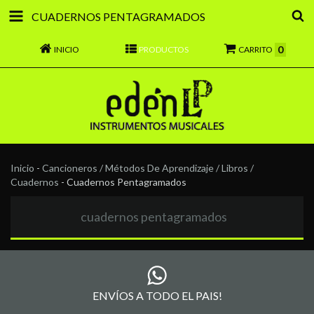
CUADERNOS PENTAGRAMADOS
0
INICIO
PRODUCTOS
CARRITO
Inicio
-
Cancioneros / Métodos De Aprendizaje / Libros /
Cuadernos
-
Cuadernos Pentagramados
cuadernos pentagramados
ENVÍOS A TODO EL PAIS!