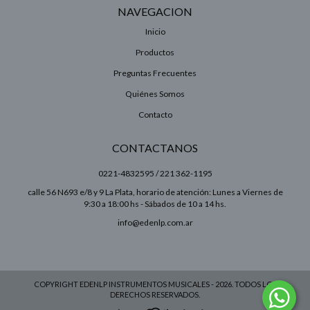
NAVEGACION
Inicio
Productos
Preguntas Frecuentes
Quiénes Somos
Contacto
CONTACTANOS
0221-4832595 / 221 362-1195
calle 56 N693 e/8 y 9 La Plata, horario de atención: Lunes a Viernes de
9:30 a 18:00 hs - Sábados de 10 a 14 hs.
info@edenlp.com.ar
COPYRIGHT EDENLP INSTRUMENTOS MUSICALES - 2026. TODOS LOS
DERECHOS RESERVADOS.