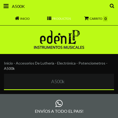
A500K
0
INICIO
PRODUCTOS
CARRITO
Inicio
-
Accesorios De Luthería
-
Electrónica
-
Potenciometros
-
A500k
A500k
ENVÍOS A TODO EL PAIS!