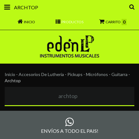
ARCHTOP
0
INICIO
PRODUCTOS
CARRITO
Inicio
-
Accesorios De Luthería
-
Pickups - Micrófonos
-
Guitarra
-
Archtop
archtop
ENVÍOS A TODO EL PAIS!