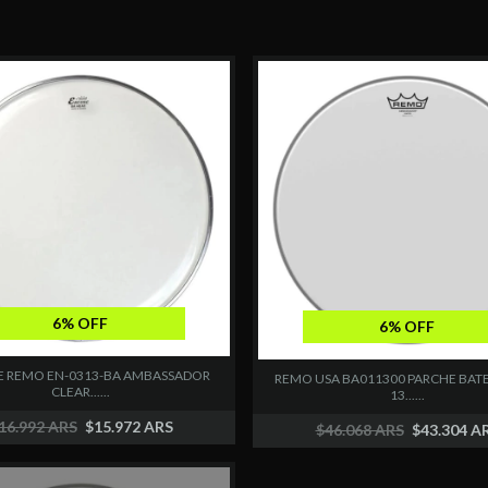
6% OFF
6% OFF
 REMO EN-0313-BA AMBASSADOR
REMO USA BA011300 PARCHE BAT
CLEAR......
13......
16.992 ARS
$15.972 ARS
$46.068 ARS
$43.304 A