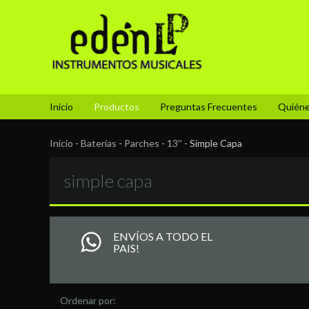
Inicio
Productos
Preguntas Frecuentes
Quién
Inicio
-
Baterías
-
Parches
-
13''
-
Simple Capa
simple capa
ENVÍOS A TODO EL
PAIS!
Ordenar por: