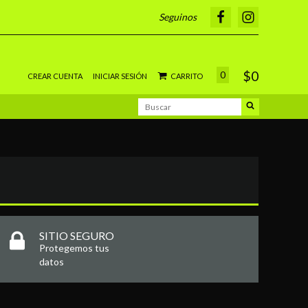
Seguinos
$0
0
CREAR CUENTA
INICIAR SESIÓN
CARRITO
SITIO SEGURO
Protegemos tus
datos