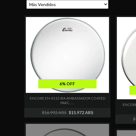
6% OFF
ENCORE EN-0113-BA AMBASSADOR COATED
PARC......
ENCORE
$16.992 ARS
$15.972 ARS
$