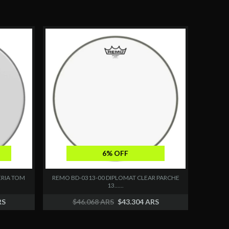
6% OFF
ERIA TOM
REMO BD-0313-00 DIPLOMAT CLEAR PARCHE
13......
RS
$46.068 ARS
$43.304 ARS