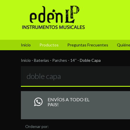
Inicio
Productos
Preguntas Frecuentes
Quién
Inicio
-
Baterías
-
Parches
-
14''
-
Doble Capa
doble capa
ENVÍOS A TODO EL
PAIS!
Ordenar por: