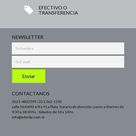
EFECTIVO O
TRANSFERENCIA
NEWSLETTER
CONTACTANOS
0221-4832595 / 221 362-1195
calle 56 N693 e/8 y 9 La Plata, horario de atención: Lunes a Viernes de
9:30 a 18:00 hs - Sábados de 10 a 14 hs.
info@edenlp.com.ar