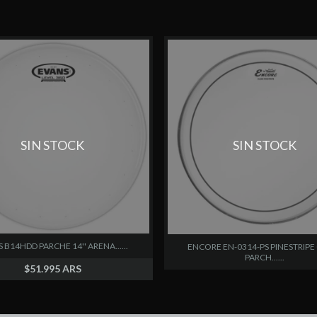
SIN STOCK
SIN STOCK
 B14HDD PARCHE 14'' ARENA......
ENCORE EN-0314-PS PINESTRIPE
PARCH......
$51.995 ARS