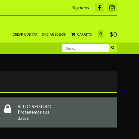
Seguinos
$0
0
CREAR CUENTA
INICIAR SESIÓN
CARRITO
SITIO SEGURO
Protegemos tus
datos