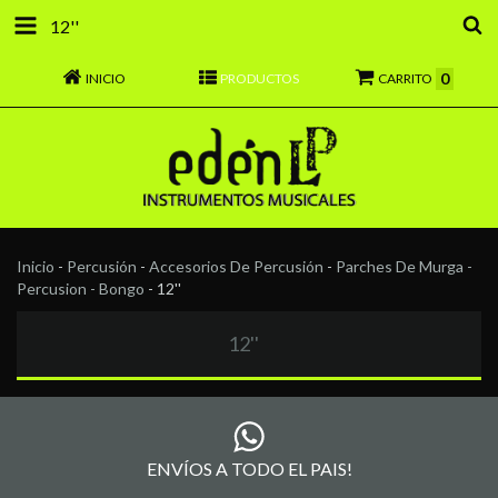
12''
0
INICIO
PRODUCTOS
CARRITO
Inicio
-
Percusión
-
Accesorios De Percusión
-
Parches De Murga -
Percusion - Bongo
-
12''
12''
ENVÍOS A TODO EL PAIS!