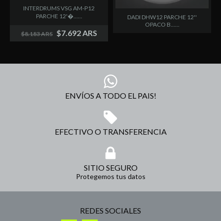
INTERDRUMS VSG AM-P12
PARCHE 12'�......
DADI DHW12 PARCHE 12''
OPACO B......
$7.692 ARS
$8.183 ARS
ENVÍOS A TODO EL PAIS!
EFECTIVO O TRANSFERENCIA
SITIO SEGURO
Protegemos tus datos
REDES SOCIALES