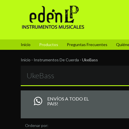
Inicio
Productos
Preguntas Frecuentes
Quién
Inicio
-
Instrumentos De Cuerda
-
UkeBass
UkeBass
ENVÍOS A TODO EL
PAIS!
Ordenar por: