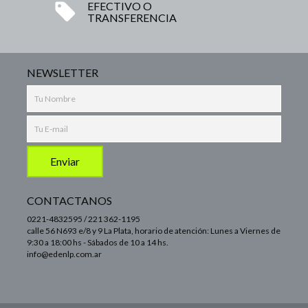
EFECTIVO O
TRANSFERENCIA
NEWSLETTER
CONTACTANOS
0221-4832595 / 221 362-1195
calle 56 N693 e/8 y 9 La Plata, horario de atención: Lunes a Viernes de
9:30 a 18:00 hs - Sábados de 10 a 14 hs.
info@edenlp.com.ar