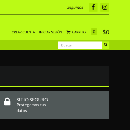
Seguinos
$0
0
CREAR CUENTA
INICIAR SESIÓN
CARRITO
SITIO SEGURO
Protegemos tus
datos