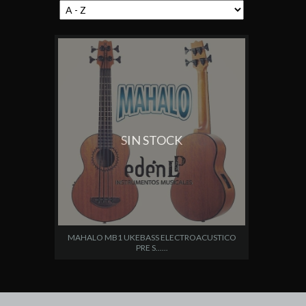
SIN STOCK
MAHALO MB1 UKEBASS ELECTROACUSTICO
PRE S......