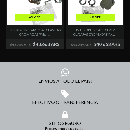
6% OFF
6% OFF
INTERDRUMS AM-CL4L CLAVIJAS
INTERDRUMS AM-CL2+2
CROMADAS PAR......
CLAVIJAS CROMADAS PA......
$40.663 ARS
$40.663 ARS
$43.259 ARS
$43.259 ARS
ENVÍOS A TODO EL PAIS!
EFECTIVO O TRANSFERENCIA
SITIO SEGURO
Protegemos tus datos