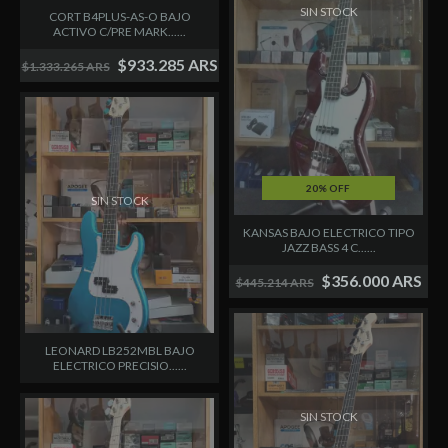
SIN STOCK
SIN STOCK
CORT B4PLUS-AS-O BAJO
ACTIVO C/PRE MARK......
$933.285 ARS
$1.333.265 ARS
20% OFF
SIN STOCK
KANSAS BAJO ELECTRICO TIPO
JAZZ BASS 4 C......
$356.000 ARS
$445.214 ARS
LEONARD LB252MBL BAJO
ELECTRICO PRECISIO......
SIN STOCK