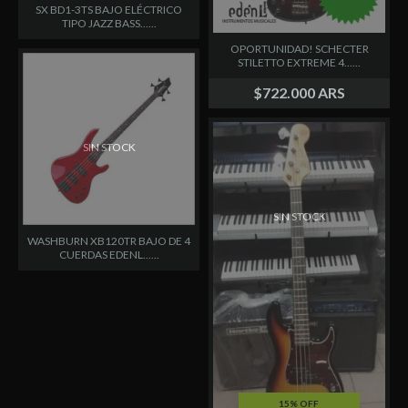
SX BD1-3TS BAJO ELÉCTRICO
TIPO JAZZ BASS......
OPORTUNIDAD! SCHECTER
STILETTO EXTREME 4......
$722.000 ARS
SIN STOCK
SIN STOCK
WASHBURN XB120TR BAJO DE 4
CUERDAS EDENL......
15% OFF