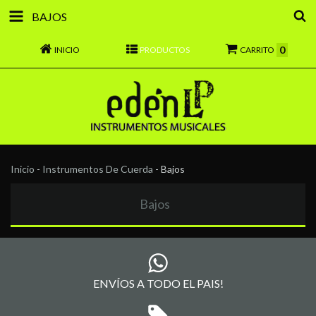
BAJOS
0
INICIO
PRODUCTOS
CARRITO
Inicio
-
Instrumentos De Cuerda
-
Bajos
Bajos
ENVÍOS A TODO EL PAIS!