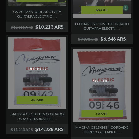
6% OFF
GK 2009 ENCORDADO PARA
GUITARRA ELECTRIC......
LEONARD SLE009 ENCORDADO
$10.213 ARS
$10.865 ARS
GUITARRA ELECTR......
$6.646 ARS
$7.070 ARS
SIN STOCK
SIN STOCK
6% OFF
MAGMA GE110N ENCORDADO
6% OFF
PARA GUITARRA ELÉ......
MAGMA GE130N ENCORDADO
$14.328 ARS
$15.243 ARS
HÍBRIDO GUITARRA......