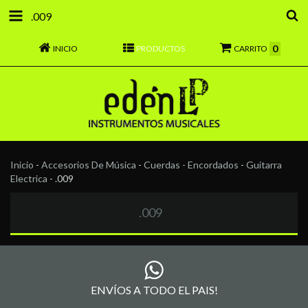
.009
0
INICIO
PRODUCTOS
CARRITO
Inicio
-
Accesorios De Música
-
Cuerdas - Encordados
-
Guitarra
Electrica
-
.009
.009
ENVÍOS A TODO EL PAIS!