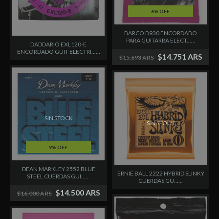
6% OFF
DARCO D930 ENCORDADO
PARA GUITARRA ELECT......
DADDARIO EXL120-E
ENCORDADO GUIT ELECTRI......
$14.751 ARS
$15.693 ARS
SIN STOCK
SIN STOCK
9% OFF
DEAN MARKLEY 2552 BLUE
ERNIE BALL 2222 HYBRID SLINKY
STEEL CUERDAS GUI......
CUERDAS GU......
$14.500 ARS
$16.000 ARS