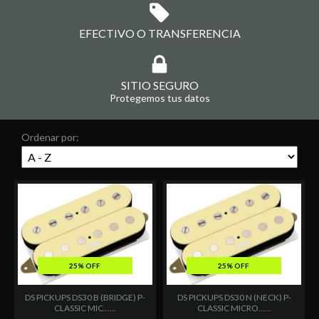
EFECTIVO O TRANSFERENCIA
SITIO SEGURO
Protegemos tus datos
Ordenar por:
25% OFF
25% OFF
DS PICKUPS DS30 B (BRIDGE) P-
DS PICKUPS DS30 N (NECK) P-
CLASSIC MIC......
CLASSIC MICRO......