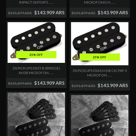
MICROFONO H......
IMPACT DISTORTI......
$143.909 ARS
$143.909 ARS
$191.879 ARS
$191.879 ARS
25% OFF
25% OFF
DS PICKUPS DS35 B (BRIDGE)
DS PICKUPS DS36 N (NECK) PAF II
AH3B MICROFON......
MICROFON......
$143.909 ARS
$191.879 ARS
$143.909 ARS
$191.879 ARS