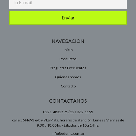
NAVEGACION
Inicio
Productos
Preguntas Frecuentes
Quiénes Somos
Contacto
CONTACTANOS
0221-4832595 / 221 362-1195
calle 56 N693 e/8 y 9 La Plata, horario de atención: Lunes a Viernes de
9:30 a 18:00 hs - Sábados de 10 a 14 hs.
info@edenlp.com.ar