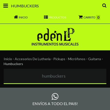
HUMBUCKERS
0
INICIO
PRODUCTOS
CARRITO
Inicio
-
Accesorios De Luthería
-
Pickups - Micrófonos
-
Guitarra
-
Humbuckers
humbuckers
ENVÍOS A TODO EL PAIS!