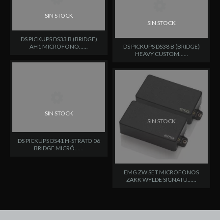
SIN STOCK
SIN STOCK
DS PICKUPS DS33 B (BRIDGE)
AH1 MICROFONO......
DS PICKUPS DS38 B (BRIDGE)
HEAVY CUSTOM......
SIN STOCK
SIN STOCK
DS PICKUPS DS41 H-STRATO 06
BRIDGE MICRÓ......
EMG ZW SET MICROFONOS
ZAKK WYLDE SIGNATU......